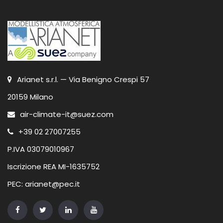
Arianet s.r.l. — Via Benigno Crespi 57
20159 Milano
air-climate-it@suez.com
+39 02 27007255
P.IVA 03079010967
Iscrizione REA MI-1635752
PEC: arianet@pec.it