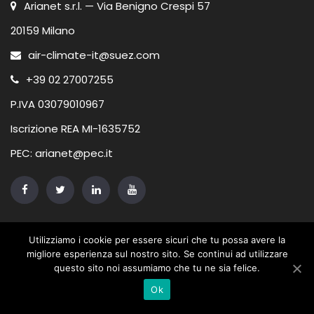
Arianet s.r.l. — Via Benigno Crespi 57
20159 Milano
air-climate-it@suez.com
+39 02 27007255
P.IVA 03079010967
Iscrizione REA MI-1635752
PEC: arianet@pec.it
NEWS
Utilizziamo i cookie per essere sicuri che tu possa avere la
migliore esperienza sul nostro sito. Se continui ad utilizzare
questo sito noi assumiamo che tu ne sia felice.
Auguri!
Ok
23/12/2024