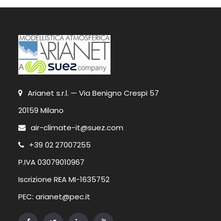
Arianet s.r.l. — Via Benigno Crespi 57
20159 Milano
air-climate-it@suez.com
+39 02 27007255
P.IVA 03079010967
Iscrizione REA MI-1635752
PEC: arianet@pec.it