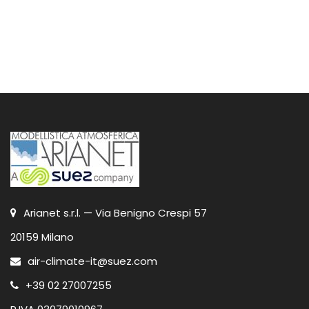
Arianet s.r.l. — Via Benigno Crespi 57
20159 Milano
air-climate-it@suez.com
+39 02 27007255