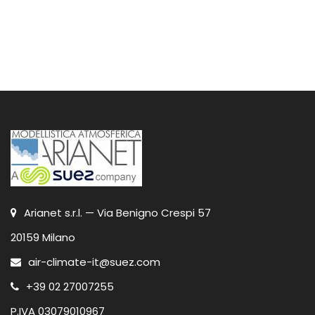
Arianet s.r.l. — Via Benigno Crespi 57
20159 Milano
air-climate-it@suez.com
+39 02 27007255
P.IVA 03079010967