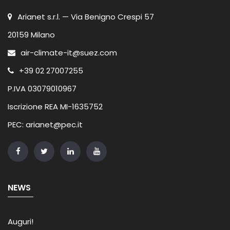
Arianet s.r.l. — Via Benigno Crespi 57
20159 Milano
air-climate-it@suez.com
+39 02 27007255
P.IVA 03079010967
Iscrizione REA MI-1635752
PEC: arianet@pec.it
NEWS
Auguri!