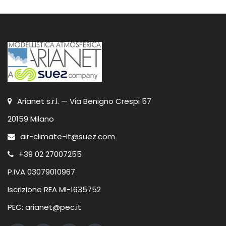
Arianet s.r.l. — Via Benigno Crespi 57
20159 Milano
air-climate-it@suez.com
+39 02 27007255
P.IVA 03079010967
Iscrizione REA MI-1635752
PEC: arianet@pec.it