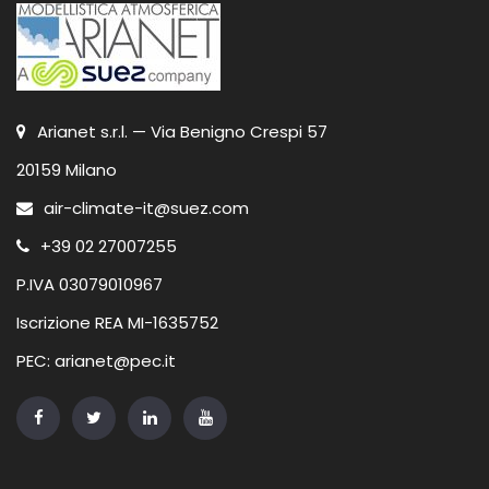
Arianet s.r.l. — Via Benigno Crespi 57
20159 Milano
air-climate-it@suez.com
+39 02 27007255
P.IVA 03079010967
Iscrizione REA MI-1635752
PEC: arianet@pec.it